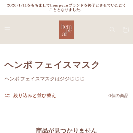
コンテ
2026/1/11をもちましてhempeauブランドを終了とさせていただく
ンツに
こととなりました。
進む
カ
ー
ト
コ
ヘンポ フェイスマスク
レ
ヘンポ フェイスマスクはジジじじじ
ク
絞り込みと並び替え
0個の商品
シ
ョ
ン:
商品が見つかりません