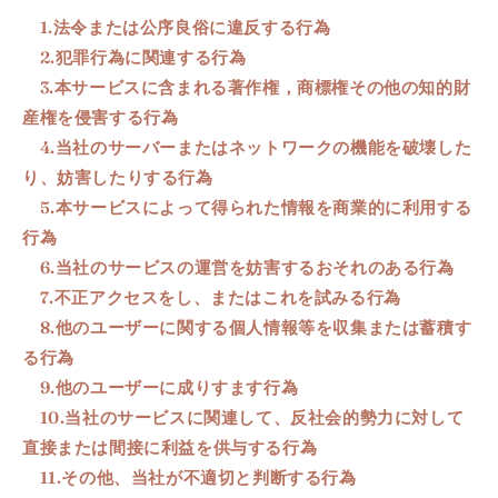
1.
法令または公序良俗に違反する行為
2
.
犯罪行為に関連する行為
3
.
本サービスに含まれる著作権，商標権その他の知的財
産権を侵害する行為
4
.
当社のサーバーまたはネットワークの機能を破壊した
り、妨害したりする行為
5
.
本サービスによって得られた情報を商業的に利用する
行為
6
.
当社のサービスの運営を妨害するおそれのある行為
7
.
不正アクセスをし、またはこれを試みる行為
8
.
他のユーザーに関する個人情報等を収集または蓄積す
る行為
9
.
他のユーザーに成りすます行為
10
.
当社のサービスに関連して、反社会的勢力に対して
直接または間接に利益を供与する行為
11
.
その他、当社が不適切と判断する行為